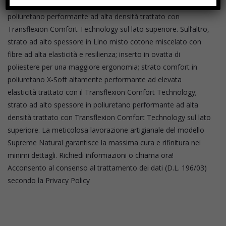
viscoelastico Trycel Memored HC; strato ad alto spessore in
poliuretano performante ad alta densità trattato con
Transflexion Comfort Technology sul lato superiore. Sull’altro,
strato ad alto spessore in Lino misto cotone miscelato con
fibre ad alta elasticità e resilienza; inserto in ovatta di
poliestere per una maggiore ergonomia; strato comfort in
poliuretano X-Soft altamente performante ad elevata
elasticità trattato con il Transflexion Comfort Technology;
strato ad alto spessore in poliuretano performante ad alta
densità trattato con Transflexion Comfort Technology sul lato
superiore. La meticolosa lavorazione artigianale del modello
Supreme Natural garantisce la massima cura e rifinitura nei
minimi dettagli. Richiedi informazioni o chiama ora!
Acconsento al consenso al trattamento dei dati (D.L. 196/03)
secondo la Privacy Policy