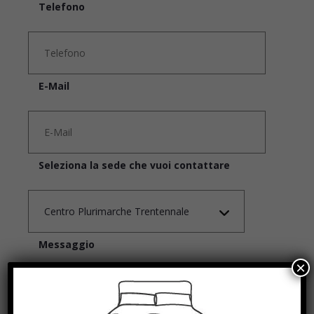
Telefono
E-Mail
Seleziona la sede che vuoi contattare
Messaggio
×