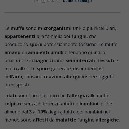
3 Maggio 2022
Guide e consigli
Le
muffe
sono
microrganismi
uni- o pluri-cellulari,
appartenenti
alla famiglia dei
funghi
, che
producono
spore
potenzialmente tossiche. Le muffe
amano
gli
ambienti umidi
e tendono quindi a
proliferare in
bagni
, cucine,
seminterrati
,
tessuti
e
molto altro. Le
spore
generate, disperdendosi
nell’
aria
, causano
reazioni allergiche
nei soggetti
predisposti.
I
dati
scientifici ci dicono che l’
allergia
alle muffe
colpisce
senza differenze
adulti
e
bambini
, e che
almeno dal
3
al
10%
degli adulti e dei bambini nel
mondo sono
affetti
da
malattie
fungine
allergiche
.