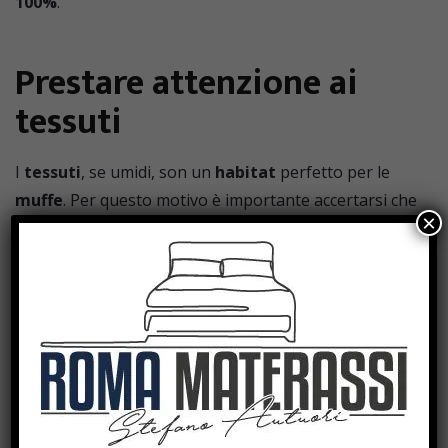
100%
.
Prestare attenzione ai
tessuti
I
tessuti
, se umidi, son un
habitat
perfetto per le
muffe
. Per questo motivo è importante accertarsi che
×
vestiti
e coperte siano sempre ben
asciutti
prima di
riporli nei cassetti.
I tessuti dei
materassi
sono tra i più
sensibili
al
proliferare di
muffe.
Il
materasso
infatti tende ad
assorbire l’umidità
e, affinché non diventi
nocivo
per la salute, dovrebbe essere
ruotato
ogni due
settimane nel verso
testa-piedi
,
sopra e sotto
.
Inoltre, soprattutto se si è soggetti
allergici
,