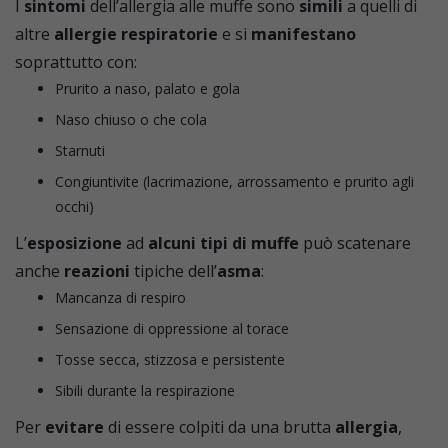
I
sintomi
dell’allergia alle muffe sono
simili
a quelli di
altre
allergie respiratorie
e si
manifestano
soprattutto con:
Prurito a naso, palato e gola
Naso chiuso o che cola
Starnuti
Congiuntivite (lacrimazione, arrossamento e prurito agli
occhi)
L’
esposizione
ad
alcuni tipi di muffe
può scatenare
anche
reazioni
tipiche dell’
asma
:
Mancanza di respiro
Sensazione di oppressione al torace
Tosse secca, stizzosa e persistente
Sibili durante la respirazione
Per
evitare
di essere colpiti da una brutta
allergia
,