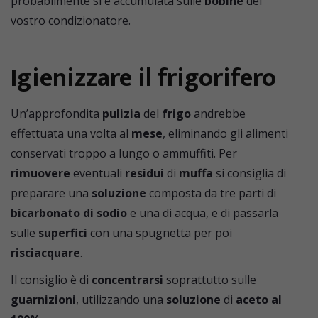
probabilmente si è accumulata sulle
bobine
del
vostro condizionatore.
Igienizzare il frigorifero
Un’approfondita
pulizia
del
frigo
andrebbe
effettuata una volta al
mese
, eliminando gli alimenti
conservati troppo a lungo o ammuffiti. Per
rimuovere
eventuali
residui
di
muffa
si consiglia di
preparare una
soluzione
composta da tre parti di
bicarbonato di sodio
e una di acqua, e di passarla
sulle
superfici
con una spugnetta per poi
risciacquare
.
Il consiglio è di
concentrarsi
soprattutto sulle
guarnizioni
, utilizzando una
soluzione
di
aceto al