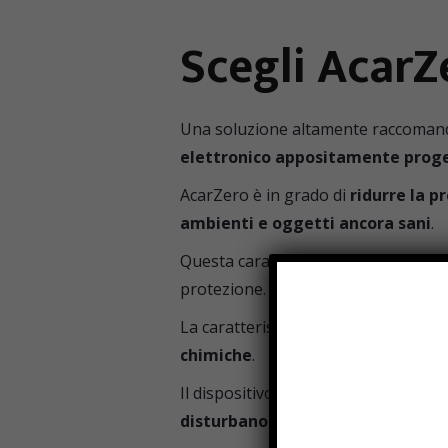
Scegli AcarZ
Una soluzione altamente raccomandat
elettronico appositamente proge
AcarZero è in grado di
ridurre la pr
ambienti e oggetti ancora sani
.
Questa caratteristica lo rende
parti
protezione.
La caratteristica distintiva di AcarZ
chimiche
.
Il dispositivo
funziona diffondendo
disturbano ed allontanano gli aca