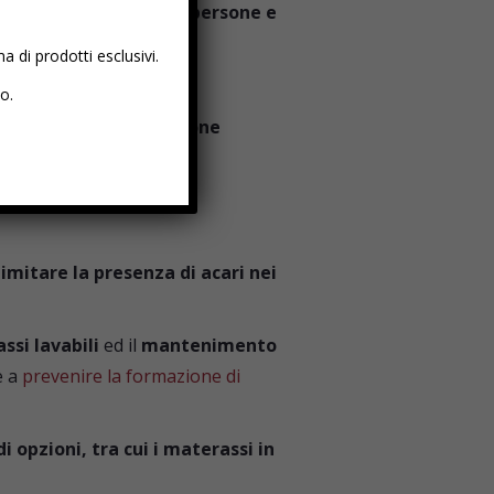
i per la salute delle persone e
 di prodotti esclusivi.
.
io.
una
significativa riduzione
i acari
, garantendo un
imitare la presenza di acari nei
ssi lavabili
ed il
mantenimento
e a
prevenire la formazione di
 opzioni, tra cui i materassi in