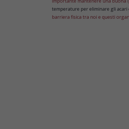
importante mantenere una buona i
temperature per eliminare gli acari e 
barriera fisica tra noi e questi orga