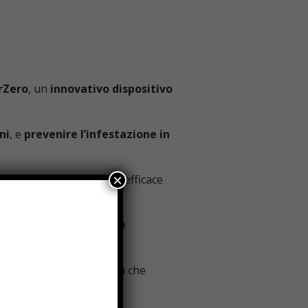
rZero
, un
innovativo dispositivo
ni
, e
prevenire l’infestazione in
×
antendo sin da subito un’efficace
é
non fa uso di sostanze
 dall’orecchio umano, ma che