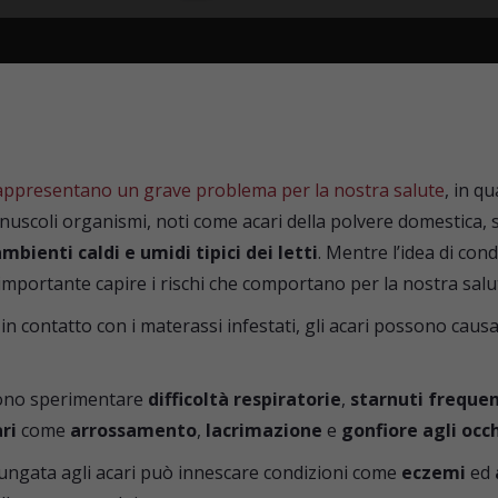
Essedue
Dorelan
LeComfort
Dorsal
Novaluna
FormaBed
Simmons
 rappresentano un grave problema per la nostra salute
, in q
Ennerev
Stilfar
inuscoli organismi, noti come acari della polvere domestica, si
Simmons
bienti caldi e umidi tipici dei letti
. Mentre l’idea di cond
TWILS
importante capire i rischi che comportano per la nostra salu
Tempur
Tréca Paris
n contatto con i materassi infestati, gli acari possono caus
Tréca Paris
ssono sperimentare
difficoltà respiratorie
,
starnuti frequen
Forniture alberghiere
ri
come
arrossamento
,
lacrimazione
e
gonfiore agli occh
Garanzia
lungata agli acari può innescare condizioni come
eczemi
ed