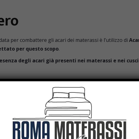
ero
a per combattere gli acari dei materassi è l’utilizzo di
Aca
ttato per questo scopo
.
esenza degli acari già presenti nei materassi e nei cusci
colarmente utile anche per i nuovi acquisti di materassi
, gar
ero è la sua
totale innocuità per animali e persone
, poich
 ultrasuoni
, che sono
suoni ad alta frequenza
non udibili
ri
, portando alla loro progressiva scomparsa.