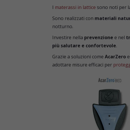
I
materassi in lattice
sono noti per l
Sono realizzati con
materiali natu
notturno.
Investire nella
prevenzione
e nel
t
più salutare e confortevole
.
Grazie a soluzioni come
AcarZero
e
adottare misure efficaci per
protegg