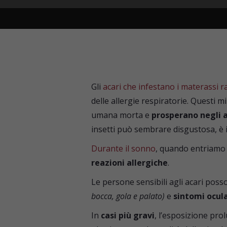
Gli
acari che infestano i materassi
delle allergie respiratorie. Questi m
umana morta e
prosperano negli am
insetti può sembrare disgustosa, è 
Durante il sonno
, quando entriamo i
reazioni allergiche
.
Le persone sensibili agli acari po
bocca, gola e palato)
e
sintomi ocula
In
casi più gravi
, l’esposizione pro