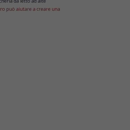
cheria da letto ad alte
caro può aiutare a creare una