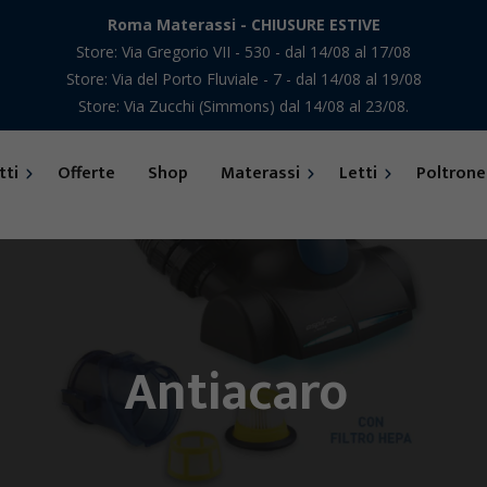
Roma Materassi - CHIUSURE ESTIVE
Store: Via Gregorio VII - 530 - dal 14/08 al 17/08
Store: Via del Porto Fluviale - 7 - dal 14/08 al 19/08
Store: Via Zucchi (Simmons) dal 14/08 al 23/08.
tti
Offerte
Shop
Materassi
Letti
Poltrone
Bedding
Premium Collection
“Stefano Autuori”
Bolzan
Antiacaro
Arcadiaflex
Dorsal
Bedding
Ennerev
ura
Curem