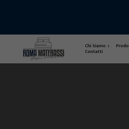
Chi Siamo
Prodo
Contatti
Feedback
Accessori
Letti
Materassi
Reti
Armadi su Mis