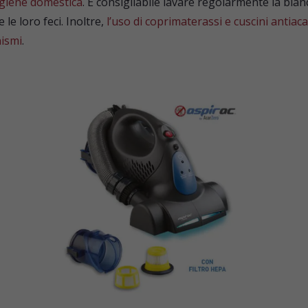
giene domestica
. È consigliabile lavare regolarmente la bian
le loro feci. Inoltre,
l’uso di coprimaterassi e cuscini antia
nismi
.