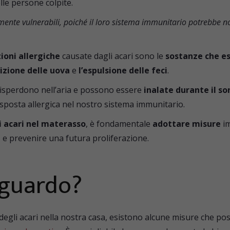
elle persone colpite.
mente vulnerabili, poiché il loro sistema immunitario potrebbe no
zioni allergiche
causate dagli acari sono le
sostanze che e
izione delle uova
e
l’espulsione delle feci
.
disperdono nell’aria e possono essere
inalate durante il s
isposta allergica nel nostro sistema immunitario.
i acari nel materasso
, è fondamentale
adottare misure
im
e
e prevenire una futura proliferazione.
iguardo?
degli acari nella nostra casa, esistono alcune misure che pos