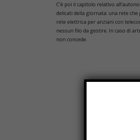
C’è poi il capitolo relativo all’auton
delicati della giornata: una rete che
rete elettrica per anziani con telec
nessun filo da gestire. In caso di ar
non concede.