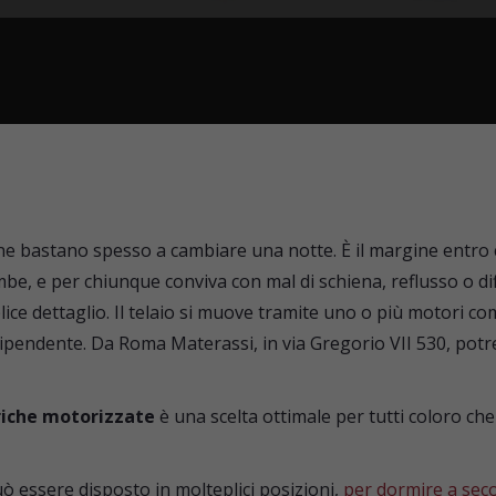
Essedue
Dorelan
LeComfort
Dorsal
Novaluna
FormaBed
Simmons
Ennerev
Stilfar
Simmons
one bastano spesso a cambiare una notte. È il margine entro 
TWILS
mbe, e per chiunque conviva con mal di schiena, reflusso o di
Tempur
Tréca Paris
e dettaglio. Il telaio si muove tramite uno o più motori c
ndipendente. Da Roma Materassi, in via Gregorio VII 530, pot
Tréca Paris
Forniture alberghiere
riche motorizzate
è una scelta ottimale per tutti coloro che
Garanzia
uò essere disposto in molteplici posizioni,
per dormire a seco