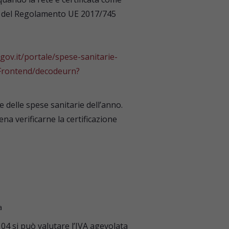
nsi del Regolamento UE 2017/745
gov.it/portale/spese-sanitarie-
ibFrontend/decodeurn?
e delle spese sanitarie dell’anno.
a verificarne la certificazione
a
104 si può valutare l’IVA agevolata