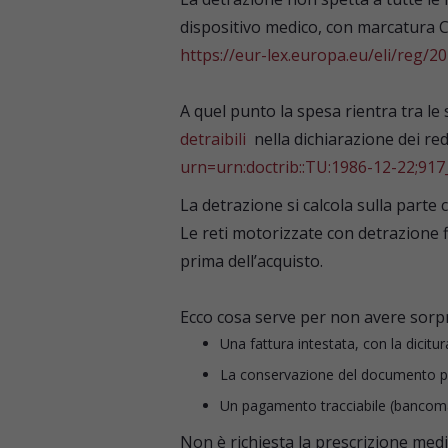
dispositivo medico, con marcatura C
https://eur-lex.europa.eu/eli/reg/20
A quel punto la spesa rientra tra le 
detraibili
nella dichiarazione dei redd
urn=urn:doctrib::TU:1986-12-22;91
La detrazione si calcola sulla parte 
Le reti motorizzate con detrazione f
prima dell’acquisto.
Ecco cosa serve per non avere sorp
Una fattura intestata, con la dicit
La conservazione del documento per
Un pagamento tracciabile (bancomat
Non è richiesta la prescrizione medic