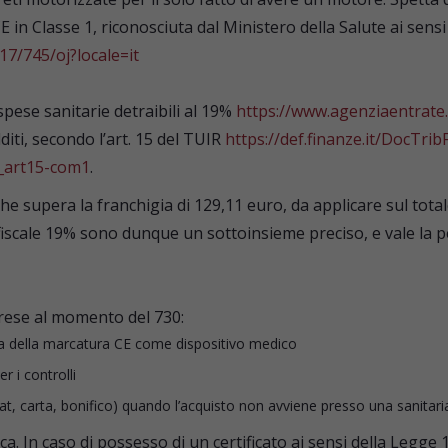
E in Classe 1, riconosciuta dal Ministero della Salute ai se
17/745/oj?locale=it
spese sanitarie detraibili al 19%
https://www.agenziaentrate.
iti, secondo l’art. 15 del TUIR
https://def.finanze.it/DocTr
7_art15-com1
.
che supera la franchigia di 129,11 euro, da applicare sul total
iscale 19% sono dunque un sottoinsieme preciso, e vale la pen
rese al momento del 730:
ura della marcatura CE come dispositivo medico
 i controlli
, carta, bonifico) quando l’acquisto non avviene presso una sanitari
a. In caso di possesso di un certificato ai sensi della Legge 