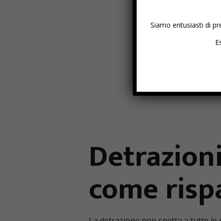
Siamo entusiasti di pr
Es
Detrazioni
come risp
La detrazione non spetta a tutte le 