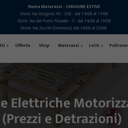
Roma Materassi - CHIUSURE ESTIVE
Store: Via Gregorio VII - 530 - dal 14/08 al 17/08
Store: Via del Porto Fluviale - 7 - dal 14/08 al 19/08
Store: Via Zucchi (Simmons) dal 14/08 al 23/08.
tti
Offerte
Shop
Materassi
Letti
Poltrone
Bedding
Premium Collection
“Stefano Autuori”
Bolzan
e Elettriche Motoriz
Arcadiaflex
Dorsal
(Prezzi e Detrazioni)
Bedding
Ennerev
ura
Curem