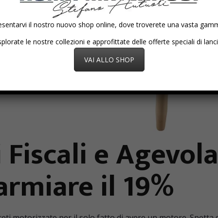
esentarvi il nostro nuovo shop online, dove troverete una vasta gamma
plorate le nostre collezioni e approfittate delle offerte speciali di lanc
VAI ALLO SHOP
 Fiscali e Agevola
armiare il 19%
reti motorizzate per il solo fatto di avere un motore. Spetta 