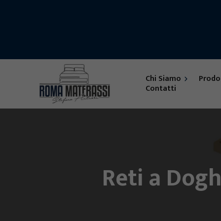
Chi Siamo
Prodo
Contatti
Feedback
Accessori
Letti
Materassi
Reti a Dogh
Reti
Armadi su Mis