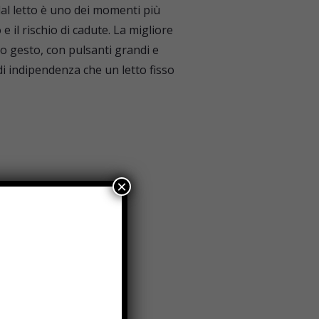
 dal letto è uno dei momenti più
e il rischio di cadute. La migliore
o gesto, con pulsanti grandi e
 di indipendenza che un letto fisso
×