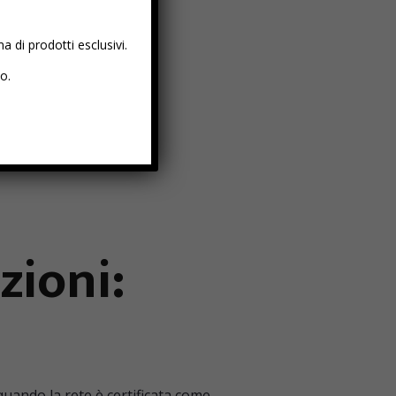
 di prodotti esclusivi.
io.
zioni:
quando la rete è certificata come