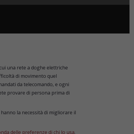
cui una rete a doghe elettriche
fficoltà di movimento quel
omandati da telecomando, e ogni
rete provare di persona prima di
 hanno la necessità di migliorare il
nda delle preferenze di chi lo usa
.